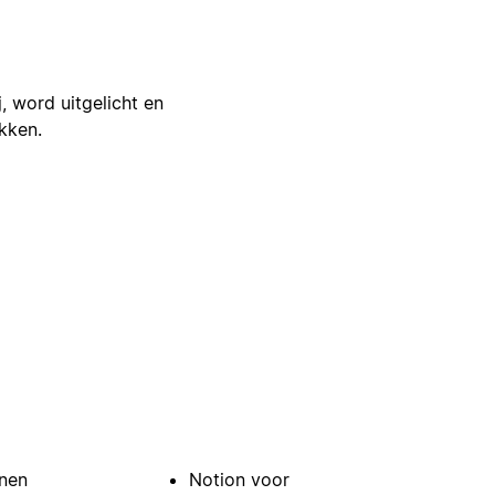
j, word uitgelicht en
ikken.
nen
Notion voor