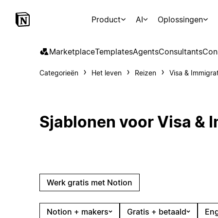
Product
AI
Oplossingen
Marketplace
Templates
Agents
Consultants
Con
Categorieën
Het leven
Reizen
Visa & Immigra
Sjablonen voor Visa & 
Werk gratis met Notion
Notion + makers
Gratis + betaald
Eng