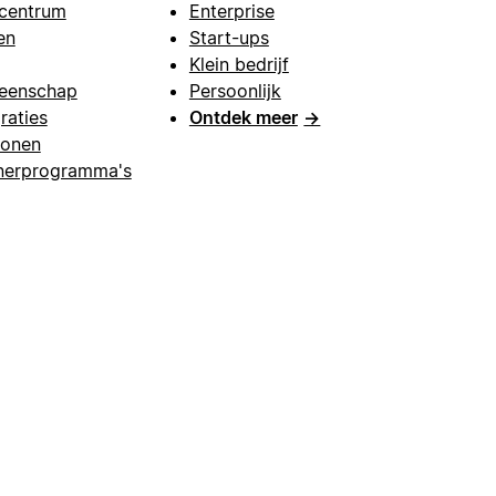
centrum
Enterprise
en
Start-ups
Klein bedrijf
eenschap
Persoonlijk
raties
Ontdek meer
→
lonen
nerprogramma's