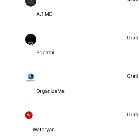
A.T.MD
Grati
Sripathi
Grati
OrganizeMe
Grati
W
Wateryan