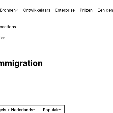
Bronnen
Ontwikkelaars
Enterprise
Prijzen
Een de
nections
tion
Immigration
els + Nederlands
Populair