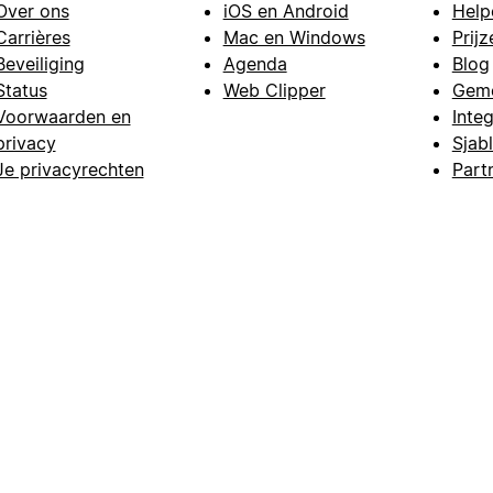
Over ons
iOS en Android
Help
Carrières
Mac en Windows
Prijz
Beveiliging
Agenda
Blog
Status
Web Clipper
Gem
Voorwaarden en
Integ
privacy
Sjab
Je privacyrechten
Part