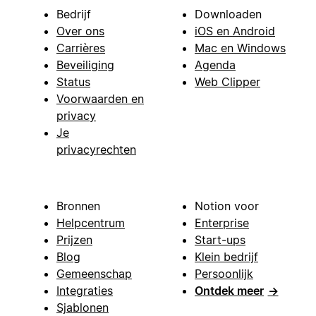
Bedrijf
Downloaden
Over ons
iOS en Android
Carrières
Mac en Windows
Beveiliging
Agenda
Status
Web Clipper
Voorwaarden en
privacy
Je
privacyrechten
Bronnen
Notion voor
Helpcentrum
Enterprise
Prijzen
Start-ups
Blog
Klein bedrijf
Gemeenschap
Persoonlijk
Integraties
Ontdek meer
→
Sjablonen