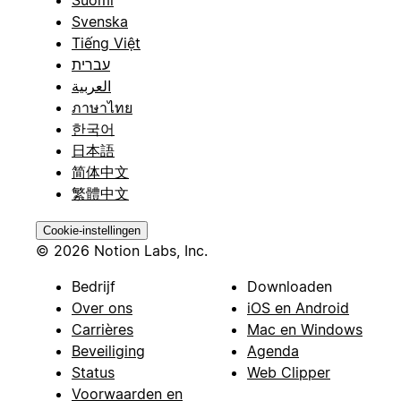
Svenska
Tiếng Việt
עברית
العربية
ภาษาไทย
한국어
日本語
简体中文
繁體中文
Cookie-instellingen
© 2026 Notion Labs, Inc.
Bedrijf
Downloaden
Over ons
iOS en Android
Carrières
Mac en Windows
Beveiliging
Agenda
Status
Web Clipper
Voorwaarden en