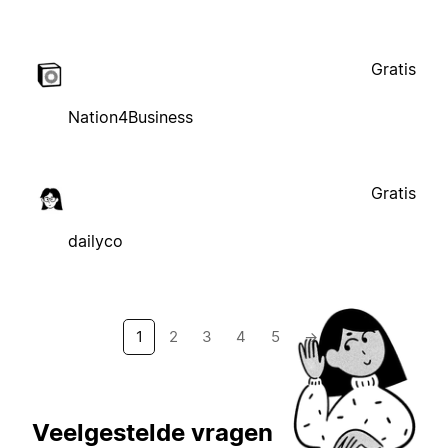
Gratis
Nation4Business
Gratis
dailyco
1
2
3
4
5
→
Veelgestelde vragen