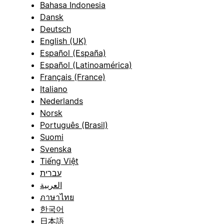
Bahasa Indonesia
Dansk
Deutsch
English (UK)
Español (España)
Español (Latinoamérica)
Français (France)
Italiano
Nederlands
Norsk
Português (Brasil)
Suomi
Svenska
Tiếng Việt
עברית
العربية
ภาษาไทย
한국어
日本語