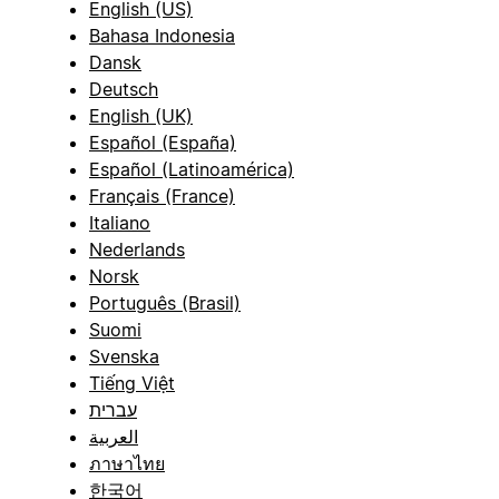
English (US)
Bahasa Indonesia
Dansk
Deutsch
English (UK)
Español (España)
Español (Latinoamérica)
Français (France)
Italiano
Nederlands
Norsk
Português (Brasil)
Suomi
Svenska
Tiếng Việt
עברית
العربية
ภาษาไทย
한국어