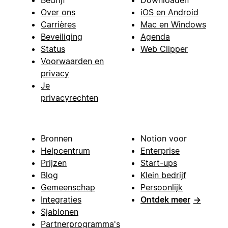
Over ons
iOS en Android
Carrières
Mac en Windows
Beveiliging
Agenda
Status
Web Clipper
Voorwaarden en
privacy
Je
privacyrechten
Bronnen
Notion voor
Helpcentrum
Enterprise
Prijzen
Start-ups
Blog
Klein bedrijf
Gemeenschap
Persoonlijk
Integraties
Ontdek meer
→
Sjablonen
Partnerprogramma's