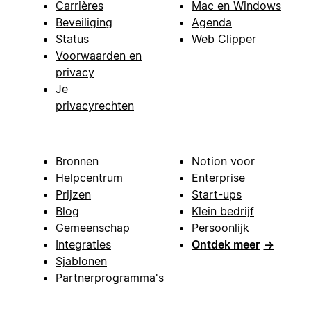
Carrières
Mac en Windows
Beveiliging
Agenda
Status
Web Clipper
Voorwaarden en
privacy
Je
privacyrechten
Bronnen
Notion voor
Helpcentrum
Enterprise
Prijzen
Start-ups
Blog
Klein bedrijf
Gemeenschap
Persoonlijk
Integraties
Ontdek meer
→
Sjablonen
Partnerprogramma's