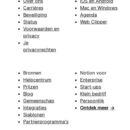
Over ons
iOS en Android
Carrières
Mac en Windows
Beveiliging
Agenda
Status
Web Clipper
Voorwaarden en
privacy
Je
privacyrechten
Bronnen
Notion voor
Helpcentrum
Enterprise
Prijzen
Start-ups
Blog
Klein bedrijf
Gemeenschap
Persoonlijk
Integraties
Ontdek meer
→
Sjablonen
Partnerprogramma's