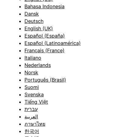
Bahasa Indonesia
Dansk
Deutsch
English (UK)
Español (España)
Español (Latinoamérica)
Français (France)
Italiano
Nederlands
Norsk
Português (Brasil)
Suomi
Svenska
Tiếng Việt
עברית
العربية
ภาษาไทย
한국어