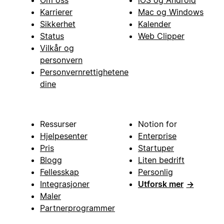
Om oss
iOS og Android
Karrierer
Mac og Windows
Sikkerhet
Kalender
Status
Web Clipper
Vilkår og
personvern
Personvernrettighetene
dine
Ressurser
Notion for
Hjelpesenter
Enterprise
Pris
Startuper
Blogg
Liten bedrift
Fellesskap
Personlig
Integrasjoner
Utforsk mer
→
Maler
Partnerprogrammer