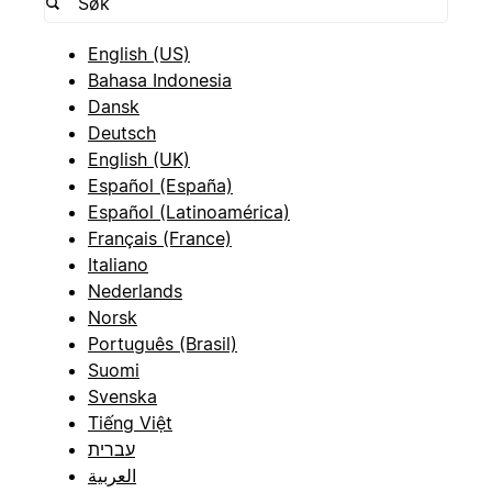
English (US)
Bahasa Indonesia
Dansk
Deutsch
English (UK)
Español (España)
Español (Latinoamérica)
Français (France)
Italiano
Nederlands
Norsk
Português (Brasil)
Suomi
Svenska
Tiếng Việt
עברית
العربية