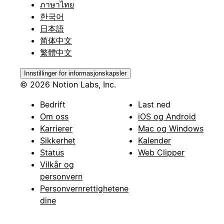
ภาษาไทย
한국어
日本語
简体中文
繁體中文
Innstillinger for informasjonskapsler
© 2026 Notion Labs, Inc.
Bedrift
Last ned
Om oss
iOS og Android
Karrierer
Mac og Windows
Sikkerhet
Kalender
Status
Web Clipper
Vilkår og
personvern
Personvernrettighetene
dine