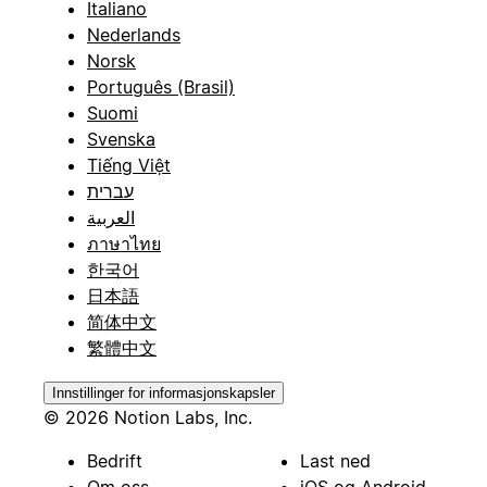
Italiano
Nederlands
Norsk
Português (Brasil)
Suomi
Svenska
Tiếng Việt
עברית
العربية
ภาษาไทย
한국어
日本語
简体中文
繁體中文
Innstillinger for informasjonskapsler
© 2026 Notion Labs, Inc.
Bedrift
Last ned
Om oss
iOS og Android