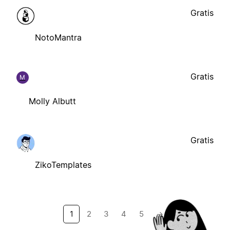
Gratis
NotoMantra
Gratis
M
Molly Albutt
Gratis
ZikoTemplates
1
2
3
4
5
→