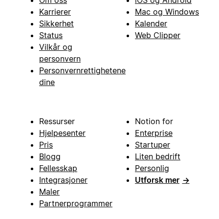
Karrierer
Mac og Windows
Sikkerhet
Kalender
Status
Web Clipper
Vilkår og
personvern
Personvernrettighetene
dine
Ressurser
Notion for
Hjelpesenter
Enterprise
Pris
Startuper
Blogg
Liten bedrift
Fellesskap
Personlig
Integrasjoner
Utforsk mer
→
Maler
Partnerprogrammer