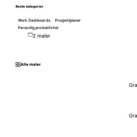
Beste kategorier
Work Dashboards
Prosjektplaner
Personlig produktivitet
2 maler
Alle maler
Gra
Gra