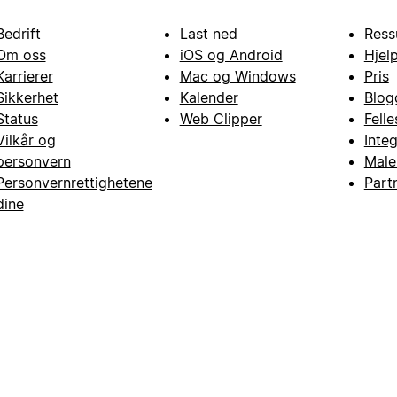
Bedrift
Last ned
Ress
Om oss
iOS og Android
Hjel
Karrierer
Mac og Windows
Pris
Sikkerhet
Kalender
Blog
Status
Web Clipper
Fell
Vilkår og
Inte
personvern
Male
Personvernrettighetene
Part
dine