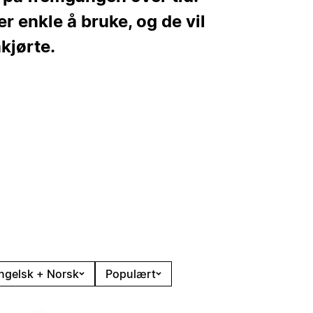
r enkle å bruke, og de vil
mkjørte.
ngelsk + Norsk
Populært