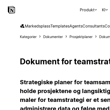
Produkt
KI
Markedsplass
Templates
Agents
Consultants
Co
Kategorier
Dokumenter
Prosjektplaner
Dokume
Dokument for teamstra
Strategiske planer for teamsam
holde prosjektene og langsiktig
maler for teamstrategi er et se
administrere data og følge med