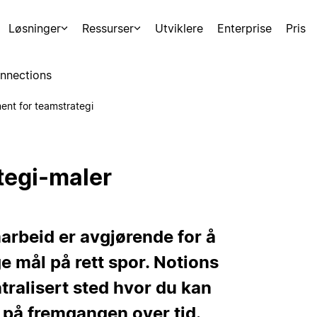
Løsninger
Ressurser
Utviklere
Enterprise
Pris
nnections
nt for teamstrategi
tegi-maler
arbeid er avgjørende for å
e mål på rett spor. Notions
ntralisert sted hvor du kan
 på fremgangen over tid.