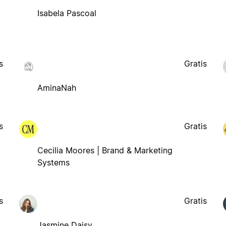
Isabela Pascoal
s
Gratis
AminaNah
s
Gratis
Cecilia Moores | Brand & Marketing
Systems
s
Gratis
Jasmine Daisy