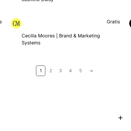
s
Gratis
Cecilia Moores | Brand & Marketing
Systems
1
2
3
4
5
→