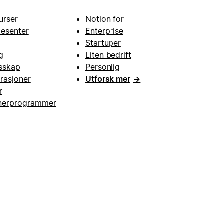
urser
Notion for
pesenter
Enterprise
Startuper
g
Liten bedrift
esskap
Personlig
grasjoner
Utforsk mer
→
r
nerprogrammer