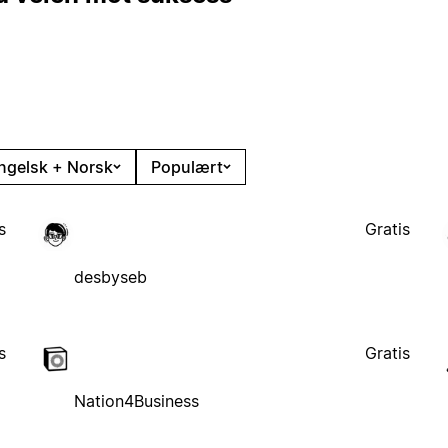
ngelsk + Norsk
Populært
s
Gratis
desbyseb
s
Gratis
Nation4Business