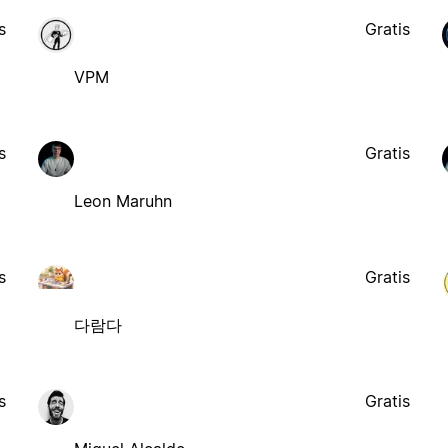
s
Gratis
VPM
s
Gratis
Leon Maruhn
s
Gratis
다람다
s
Gratis