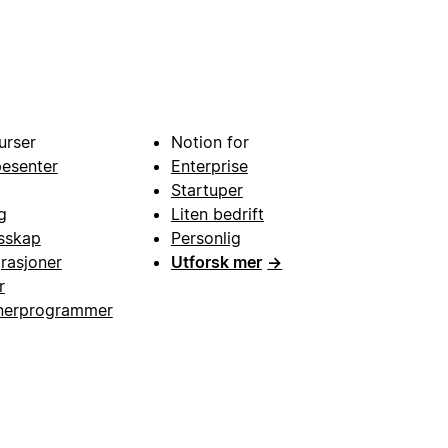
urser
Notion for
pesenter
Enterprise
Startuper
g
Liten bedrift
esskap
Personlig
grasjoner
Utforsk mer
→
r
nerprogrammer