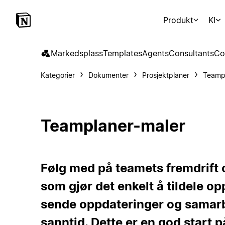
Produkt
KI
Markedsplass
Templates
Agents
Consultants
Co
Kategorier
Dokumenter
Prosjektplaner
Teamp
Teamplaner-maler
Følg med på teamets fremdrift 
som gjør det enkelt å tildele op
sende oppdateringer og samarb
sanntid. Dette er en god start 