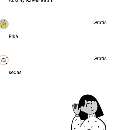
Akshay Raveendran
Gratis
Pika
Gratis
sedas