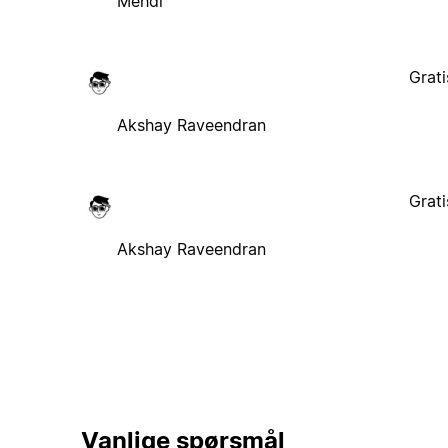
Mehdi
Grati
Akshay Raveendran
Grati
Akshay Raveendran
Vanlige spørsmål