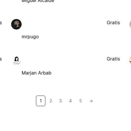
Miguel Alcalde
s
Gratis
mrpugo
s
Gratis
Marjan Arbab
1
2
3
4
5
→