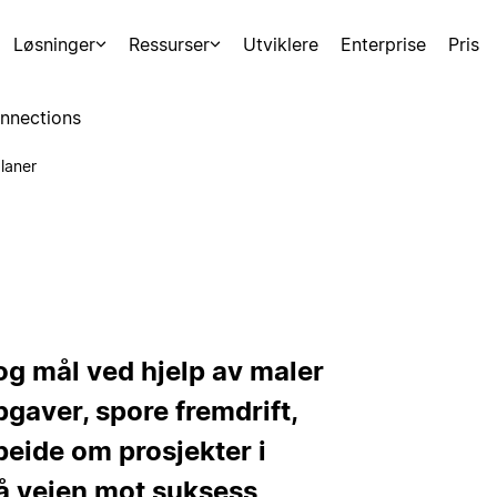
Løsninger
Ressurser
Utviklere
Enterprise
Pris
nnections
laner
og mål ved hjelp av maler
pgaver, spore fremdrift,
eide om prosjekter i
på veien mot suksess