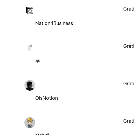
Grati
Nation4Business
Grati
푸
Grati
OlsNotion
Grati