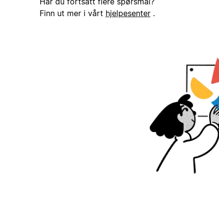
Har du fortsatt flere spørsmål?
Finn ut mer i vårt
hjelpesenter
.