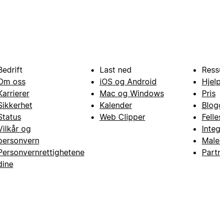
Bedrift
Last ned
Ress
Om oss
iOS og Android
Hjel
Karrierer
Mac og Windows
Pris
Sikkerhet
Kalender
Blog
Status
Web Clipper
Fell
Vilkår og
Inte
personvern
Male
Personvernrettighetene
Part
dine