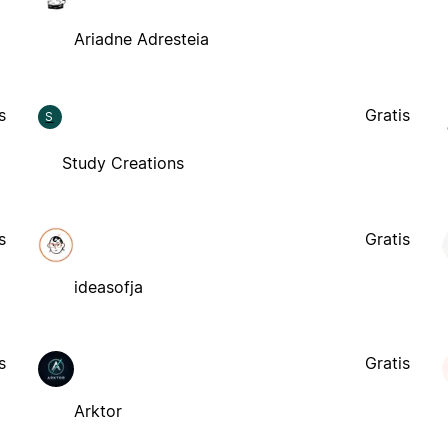
Ariadne Adresteia
s
Gratis
S
Study Creations
s
Gratis
ideasofja
s
Gratis
Arktor