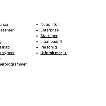
urser
Notion for
pesenter
Enterprise
Startuper
g
Liten bedrift
esskap
Personlig
grasjoner
Utforsk mer
→
r
nerprogrammer