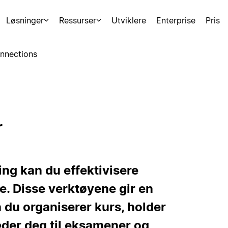
Løsninger
Ressurser
Utviklere
Enterprise
Pris
nnections
r
ng kan du effektivisere
e. Disse verktøyene gir en
n du organiserer kurs, holder
eder deg til eksamener og