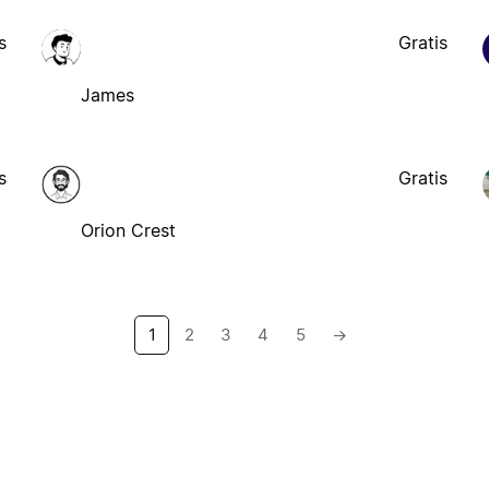
s
Gratis
James
s
Gratis
Orion Crest
1
2
3
4
5
→