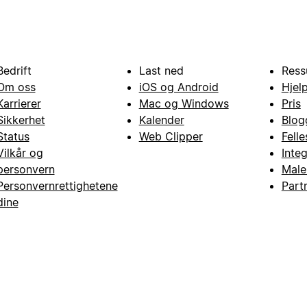
Bedrift
Last ned
Ress
Om oss
iOS og Android
Hjel
Karrierer
Mac og Windows
Pris
Sikkerhet
Kalender
Blog
Status
Web Clipper
Fell
Vilkår og
Inte
personvern
Male
Personvernrettighetene
Part
dine