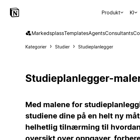
Produkt
KI
Markedsplass
Templates
Agents
Consultants
Co
Kategorier
Studier
Studieplanlegger
Studieplanlegger-male
Med malene for studieplanleggi
studiene dine på en helt ny måt
helhetlig tilnærming til hvorda
oversikt over oppgaver, forber