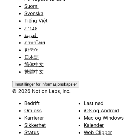
Suomi
Svenska
Tiếng Việt
עברית
العربية
ภาษาไทย
한국어
日本語
简体中文
繁體中文
Innstillinger for informasjonskapsler
© 2026 Notion Labs, Inc.
Bedrift
Last ned
Om oss
iOS og Android
Karrierer
Mac og Windows
Sikkerhet
Kalender
Status
Web Clipper