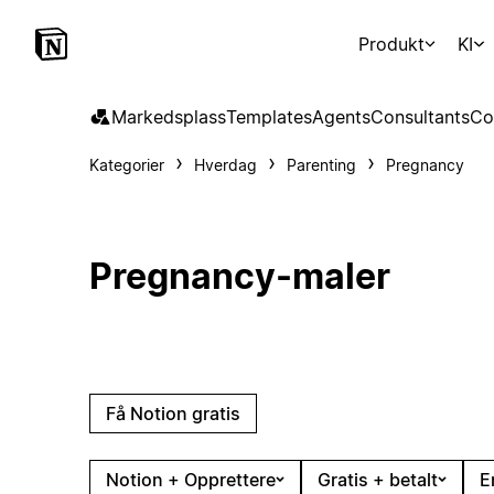
Produkt
KI
Markedsplass
Templates
Agents
Consultants
Co
Kategorier
Hverdag
Parenting
Pregnancy
Pregnancy-maler
Få Notion gratis
Notion + Opprettere
Gratis + betalt
E