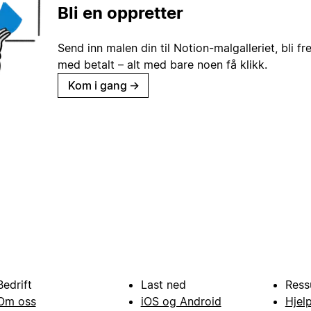
Bli en oppretter
Send inn malen din til Notion-malgalleriet, bli fr
med betalt – alt med bare noen få klikk.
Kom i gang
→
Bedrift
Last ned
Ress
Om oss
iOS og Android
Hjel