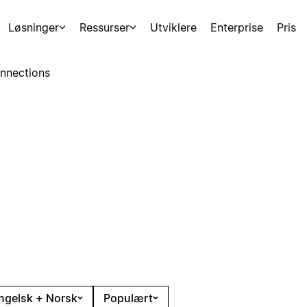
Løsninger
Ressurser
Utviklere
Enterprise
Pris
nnections
ngelsk + Norsk
Populært