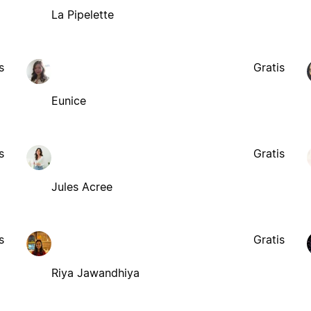
La Pipelette
s
Gratis
Eunice
s
Gratis
Jules Acree
s
Gratis
Riya Jawandhiya