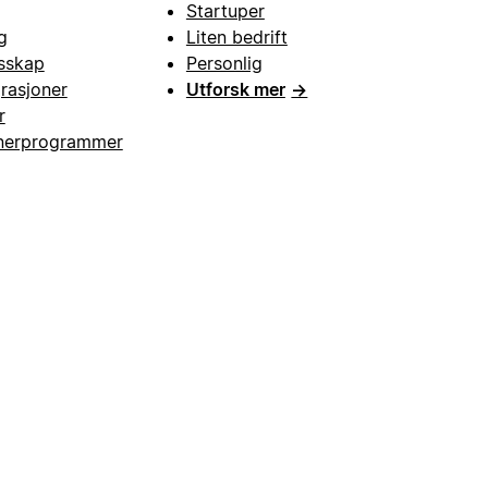
Startuper
g
Liten bedrift
esskap
Personlig
grasjoner
Utforsk mer
→
r
nerprogrammer