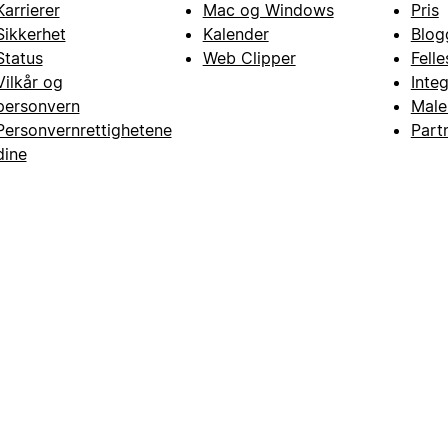
Karrierer
Mac og Windows
Pris
Sikkerhet
Kalender
Blog
Status
Web Clipper
Fell
Vilkår og
Inte
personvern
Male
Personvernrettighetene
Part
dine