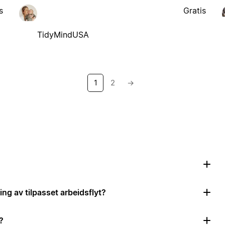
s
Gratis
TidyMindUSA
1
2
→
ing av tilpasset arbeidsflyt?
?