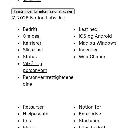
Innstillinger for informasjonskapsler
© 2026 Notion Labs, Inc.
Bedrift
Last ned
Om oss
iOS og Android
Karrierer
Mac og Windows
Sikkerhet
Kalender
Status
Web Clipper
Vilkår og
personvern
Personvernrettighetene
dine
Ressurser
Notion for
Hjelpesenter
Enterprise
Pris
Startuper
Blogg
Liten bedrift