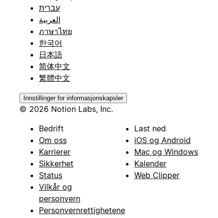
עברית
العربية
ภาษาไทย
한국어
日本語
简体中文
繁體中文
Innstillinger for informasjonskapsler
© 2026 Notion Labs, Inc.
Bedrift
Last ned
Om oss
iOS og Android
Karrierer
Mac og Windows
Sikkerhet
Kalender
Status
Web Clipper
Vilkår og
personvern
Personvernrettighetene