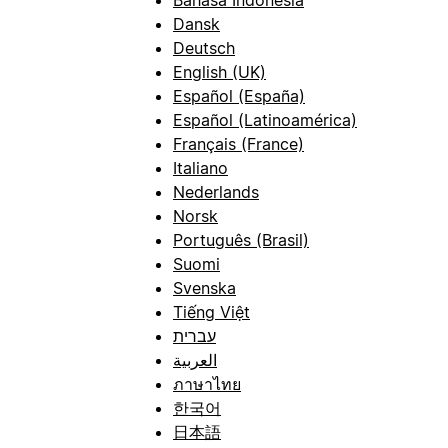
Dansk
Deutsch
English (UK)
Español (España)
Español (Latinoamérica)
Français (France)
Italiano
Nederlands
Norsk
Português (Brasil)
Suomi
Svenska
Tiếng Việt
עברית
العربية
ภาษาไทย
한국어
日本語