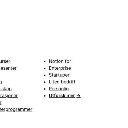
urser
Notion for
pesenter
Enterprise
Startuper
g
Liten bedrift
esskap
Personlig
grasjoner
Utforsk mer
→
r
nerprogrammer