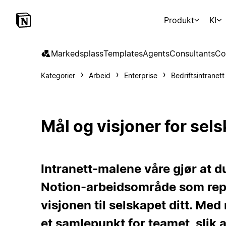
Produkt
KI
Markedsplass
Templates
Agents
Consultants
Co
Kategorier
Arbeid
Enterprise
Bedriftsintranett
Mål og visjoner for sel
Intranett-malene våre gjør at d
Notion-arbeidsområde som rep
visjonen til selskapet ditt. Me
et samlepunkt for teamet, slik at