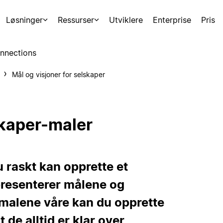
Løsninger
Ressurser
Utviklere
Enterprise
Pris
nnections
Mål og visjoner for selskaper
skaper-maler
u raskt kan opprette et
resenterer målene og
d malene våre kan du opprette
 de alltid er klar over