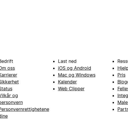
Bedrift
Last ned
Ress
Om oss
iOS og Android
Hjel
Karrierer
Mac og Windows
Pris
Sikkerhet
Kalender
Blog
Status
Web Clipper
Fell
Vilkår og
Inte
personvern
Male
Personvernrettighetene
Part
dine