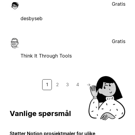
Gratis
desbyseb
Gratis
Think It Through Tools
1
2
3
4
→
Vanlige spørsmål
Støtter Notion prosjektmaler for ulike