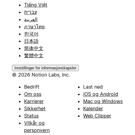
Tiếng Việt
עברית
العربية
ภาษาไทย
한국어
日本語
简体中文
繁體中文
Innstillinger for informasjonskapsler
© 2026 Notion Labs, Inc.
Bedrift
Last ned
Om oss
iOS og Android
Karrierer
Mac og Windows
Sikkerhet
Kalender
Status
Web Clipper
Vilkår og
personvern