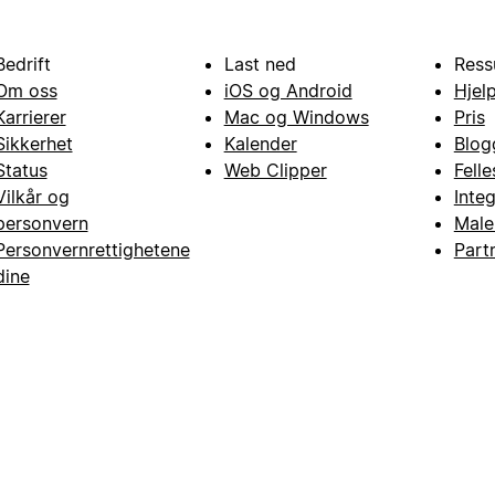
Bedrift
Last ned
Ress
Om oss
iOS og Android
Hjel
Karrierer
Mac og Windows
Pris
Sikkerhet
Kalender
Blog
Status
Web Clipper
Fell
Vilkår og
Inte
personvern
Male
Personvernrettighetene
Part
dine