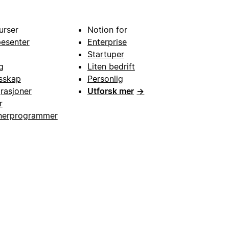
urser
Notion for
pesenter
Enterprise
Startuper
g
Liten bedrift
esskap
Personlig
grasjoner
Utforsk mer
→
r
nerprogrammer