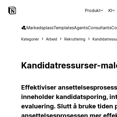
Produkt
KI
Markedsplass
Templates
Agents
Consultants
Co
Kategorier
Arbeid
Rekruttering
Kandidatressu
Kandidatressurser-mal
Effektiviser ansettelsesprose
inneholder kandidatsporing, in
evaluering. Slutt å bruke tiden
ansettelsesprosessen mer effek