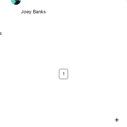
Joey Banks
s
1