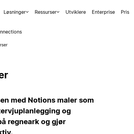
Løsninger
Ressurser
Utviklere
Enterprise
Pris
nnections
rser
er
ssen med Notions maler som
tervjuplanlegging og
 på regneark og gjør
tiv.