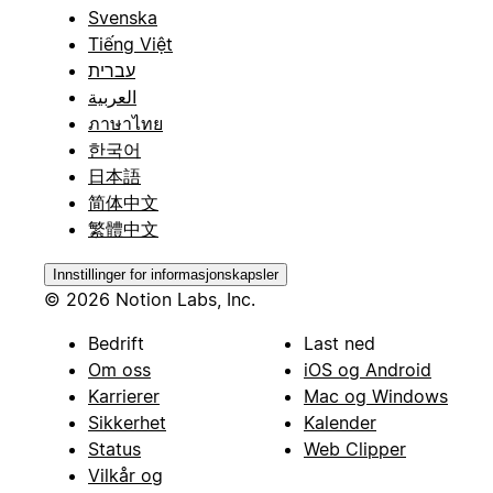
Svenska
Tiếng Việt
עברית
العربية
ภาษาไทย
한국어
日本語
简体中文
繁體中文
Innstillinger for informasjonskapsler
© 2026 Notion Labs, Inc.
Bedrift
Last ned
Om oss
iOS og Android
Karrierer
Mac og Windows
Sikkerhet
Kalender
Status
Web Clipper
Vilkår og