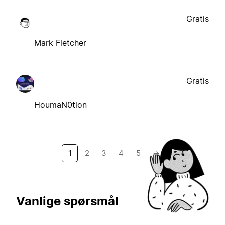
Gratis
Mark Fletcher
Gratis
HoumaN0tion
1
2
3
4
5
→
Vanlige spørsmål