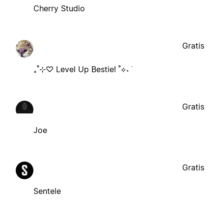
Cherry Studio
Gratis
₊˚⊹♡ Level Up Bestie! ˚⟡˖ ࣪
Gratis
Joe
Gratis
Sentele