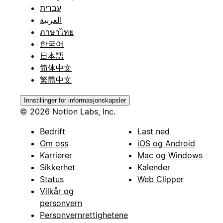
עברית
العربية
ภาษาไทย
한국어
日本語
简体中文
繁體中文
Innstillinger for informasjonskapsler
© 2026 Notion Labs, Inc.
Bedrift
Last ned
Om oss
iOS og Android
Karrierer
Mac og Windows
Sikkerhet
Kalender
Status
Web Clipper
Vilkår og
personvern
Personvernrettighetene