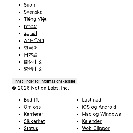
Suomi
Svenska
Tiếng Việt
עברית
العربية
ภาษาไทย
한국어
日本語
简体中文
繁體中文
Innstillinger for informasjonskapsler
© 2026 Notion Labs, Inc.
Bedrift
Last ned
Om oss
iOS og Android
Karrierer
Mac og Windows
Sikkerhet
Kalender
Status
Web Clipper