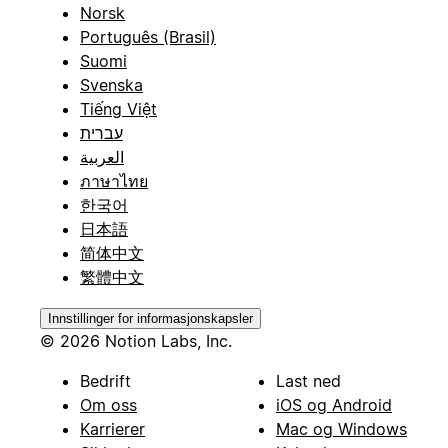
Norsk
Português (Brasil)
Suomi
Svenska
Tiếng Việt
עברית
العربية
ภาษาไทย
한국어
日本語
简体中文
繁體中文
Innstillinger for informasjonskapsler
© 2026 Notion Labs, Inc.
Bedrift
Last ned
Om oss
iOS og Android
Karrierer
Mac og Windows