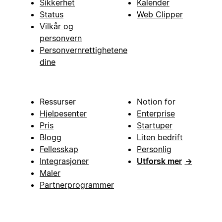
Sikkerhet
Kalender
Status
Web Clipper
Vilkår og
personvern
Personvernrettighetene
dine
Ressurser
Notion for
Hjelpesenter
Enterprise
Pris
Startuper
Blogg
Liten bedrift
Fellesskap
Personlig
Integrasjoner
Utforsk mer
→
Maler
Partnerprogrammer