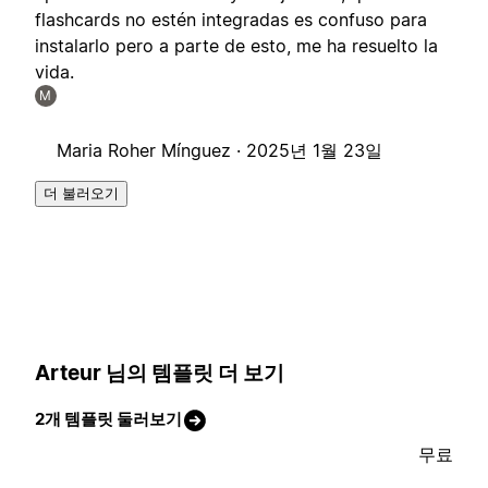
flashcards no estén integradas es confuso para
instalarlo pero a parte de esto, me ha resuelto la
vida.
M
Maria Roher Mínguez ·
2025년 1월 23일
더 불러오기
Arteur 님의 템플릿 더 보기
2개 템플릿 둘러보기
무료