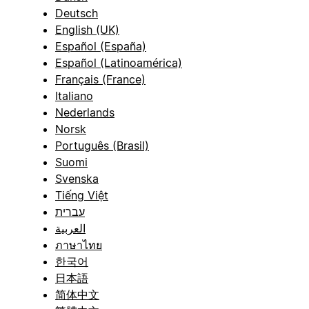
Deutsch
English (UK)
Español (España)
Español (Latinoamérica)
Français (France)
Italiano
Nederlands
Norsk
Português (Brasil)
Suomi
Svenska
Tiếng Việt
עברית
العربية
ภาษาไทย
한국어
日本語
简体中文