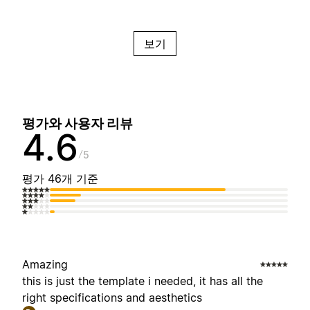
보기
평가와 사용자 리뷰
4.6
5
평가 46개 기준
Amazing
this is just the template i needed, it has all the
right specifications and aesthetics