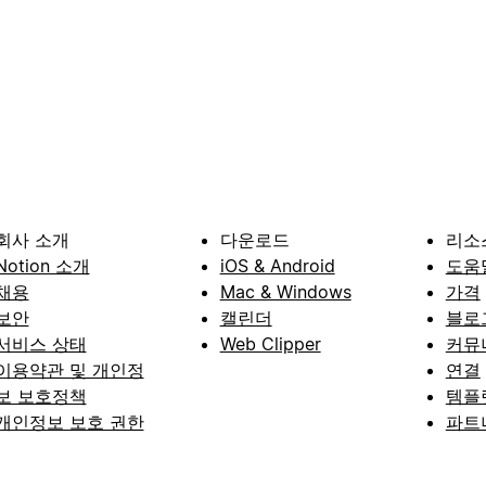
회사 소개
다운로드
리소
Notion 소개
iOS & Android
도움
채용
Mac & Windows
가격
보안
캘린더
블로
서비스 상태
Web Clipper
커뮤
이용약관 및 개인정
연결
보 보호정책
템플
개인정보 보호 권한
파트