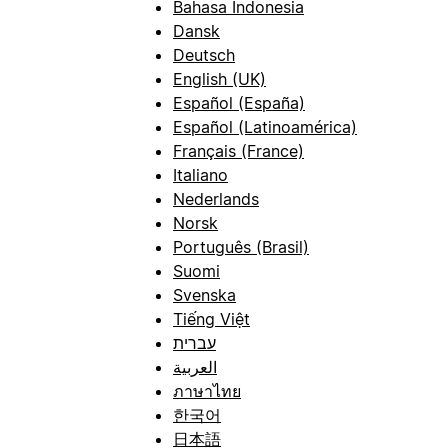
Bahasa Indonesia
Dansk
Deutsch
English (UK)
Español (España)
Español (Latinoamérica)
Français (France)
Italiano
Nederlands
Norsk
Português (Brasil)
Suomi
Svenska
Tiếng Việt
עברית
العربية
ภาษาไทย
한국어
日本語