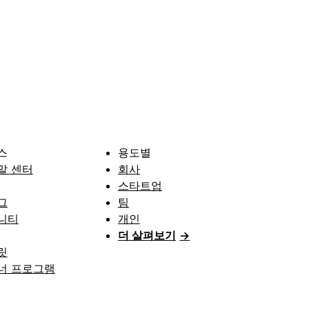
스
용도별
말 센터
회사
스타트업
그
팀
니티
개인
더 살펴보기
→
릿
너 프로그램