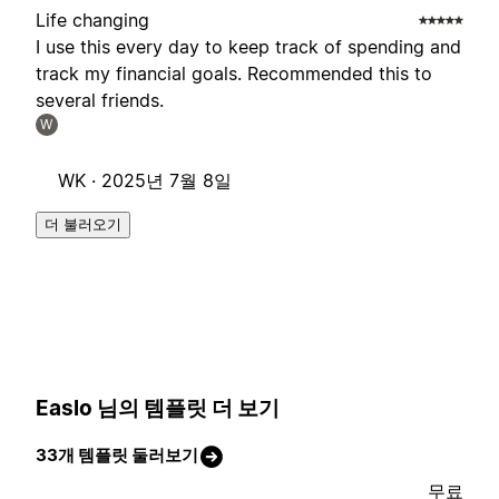
Life changing
I use this every day to keep track of spending and
track my financial goals. Recommended this to
several friends.
W
WK ·
2025년 7월 8일
더 불러오기
Easlo 님의 템플릿 더 보기
33개 템플릿 둘러보기
무료