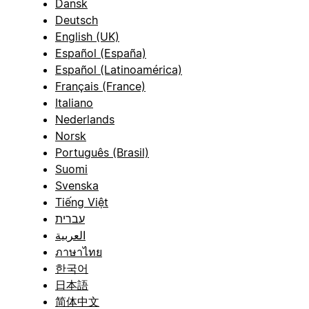
Dansk
Deutsch
English (UK)
Español (España)
Español (Latinoamérica)
Français (France)
Italiano
Nederlands
Norsk
Português (Brasil)
Suomi
Svenska
Tiếng Việt
עברית
العربية
ภาษาไทย
한국어
日本語
简体中文