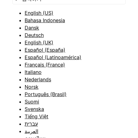
English (US)
Bahasa Indonesia
Dansk
Deutsch
English (UK)
Español (España)
Español (Latinoamérica)
Français (France)
Italiano
Nederlands
Norsk
Português (Brasil)
Suomi
Svenska
Tiếng Việt
עברית
العربية