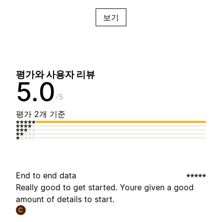
보기
평가와 사용자 리뷰
5.0
5
평가 2개 기준
End to end data
Really good to get started. Youre given a good
amount of details to start.
C