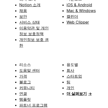
Notion 소개
iOS & Android
채용
Mac & Windows
보안
캘린더
서비스 상태
Web Clipper
이용약관 및 개인
정보 보호정책
개인정보 보호 권
한
리소스
용도별
도움말 센터
회사
가격
스타트업
블로그
팀
커뮤니티
개인
연결
더 살펴보기
→
템플릿
파트너 프로그램