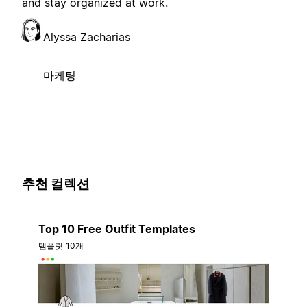
and stay organized at work.
Alyssa Zacharias
마케팅
추천 컬렉션
Top 10 Free Outfit Templates
템플릿 10개