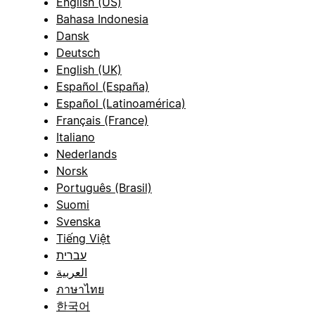
English (US)
Bahasa Indonesia
Dansk
Deutsch
English (UK)
Español (España)
Español (Latinoamérica)
Français (France)
Italiano
Nederlands
Norsk
Português (Brasil)
Suomi
Svenska
Tiếng Việt
עברית
العربية
ภาษาไทย
한국어