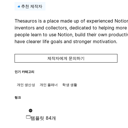
추천 제작자
Thesauros is a place made up of experienced Notio
inventors and collectors, dedicated to helping more
people learn to use Notion, build their own productiv
have clearer life goals and stronger motivation.
제작자에게 문의하기
인기 카테고리
개인 생산성
개인 플래너
학생 생활
링크
템플릿 84개