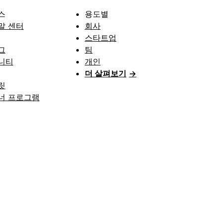
스
용도별
말 센터
회사
스타트업
그
팀
니티
개인
더 살펴보기
→
릿
너 프로그램