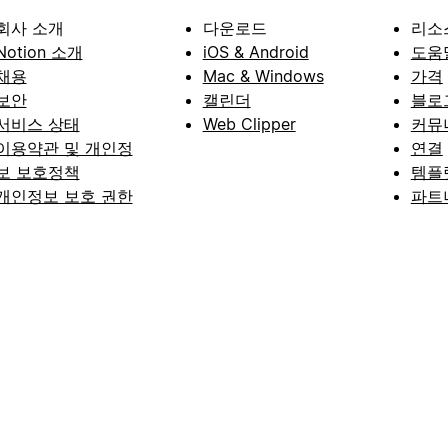
회사 소개
다운로드
리소
Notion 소개
iOS & Android
도움
채용
Mac & Windows
가격
보안
캘린더
블로
서비스 상태
Web Clipper
커뮤
이용약관 및 개인정
연결
보 보호정책
템플
개인정보 보호 권한
파트