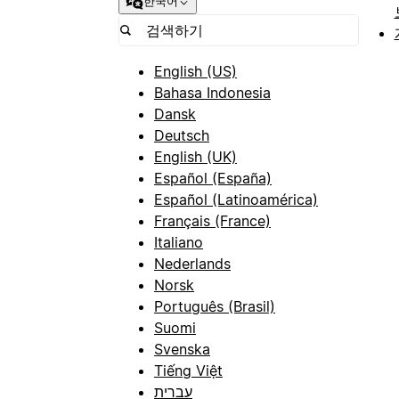
한국어
English (US)
Bahasa Indonesia
Dansk
Deutsch
English (UK)
Español (España)
Español (Latinoamérica)
Français (France)
Italiano
Nederlands
Norsk
Português (Brasil)
Suomi
Svenska
Tiếng Việt
עברית