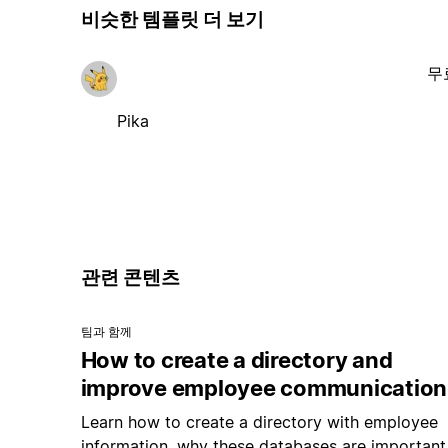
비슷한 템플릿 더 보기
무
Pika
관련 콘텐츠
팀과 함께
How to create a directory and
improve employee communication
Learn how to create a directory with employee
information, why these databases are important