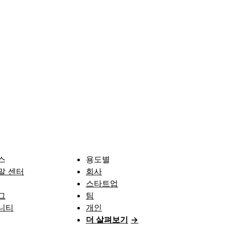
스
용도별
말 센터
회사
스타트업
그
팀
니티
개인
더 살펴보기
→