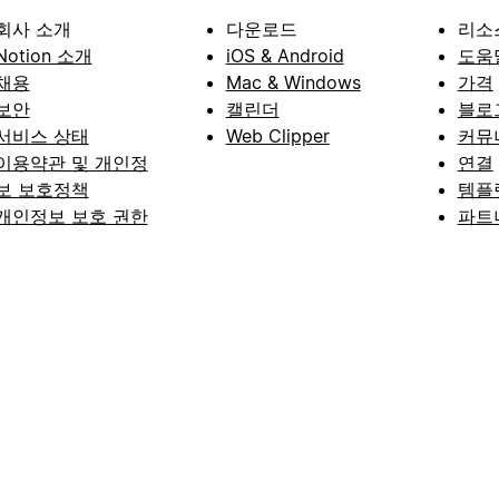
회사 소개
다운로드
리소
Notion 소개
iOS & Android
도움
채용
Mac & Windows
가격
보안
캘린더
블로
서비스 상태
Web Clipper
커뮤
이용약관 및 개인정
연결
보 보호정책
템플
개인정보 보호 권한
파트