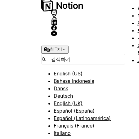
한국어
English (US)
Bahasa Indonesia
Dansk
Deutsch
English (UK)
Español (España)
Español (Latinoamérica)
Français (France)
Italiano