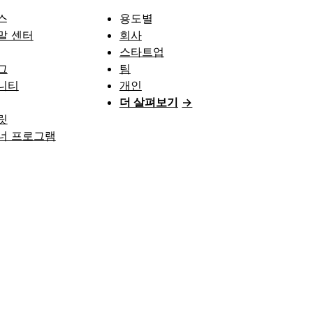
스
용도별
말 센터
회사
스타트업
그
팀
니티
개인
더 살펴보기
→
릿
너 프로그램