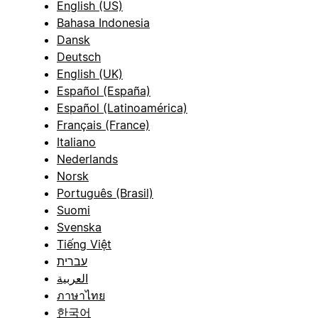
English (US)
Bahasa Indonesia
Dansk
Deutsch
English (UK)
Español (España)
Español (Latinoamérica)
Français (France)
Italiano
Nederlands
Norsk
Português (Brasil)
Suomi
Svenska
Tiếng Việt
עברית
العربية
ภาษาไทย
한국어