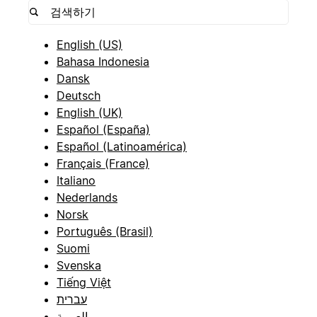
English (US)
Bahasa Indonesia
Dansk
Deutsch
English (UK)
Español (España)
Español (Latinoamérica)
Français (France)
Italiano
Nederlands
Norsk
Português (Brasil)
Suomi
Svenska
Tiếng Việt
עברית
العربية