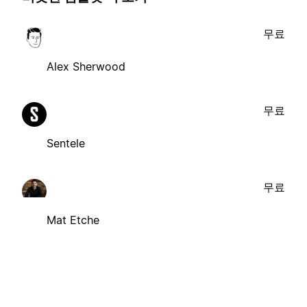
무료
Alex Sherwood
무료
Sentele
무료
Mat Etche