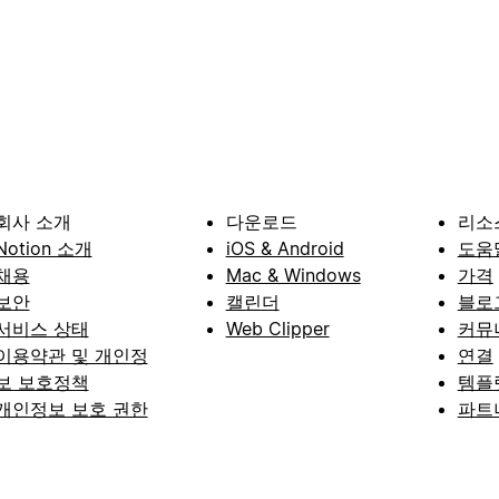
회사 소개
다운로드
리소
Notion 소개
iOS & Android
도움
채용
Mac & Windows
가격
보안
캘린더
블로
서비스 상태
Web Clipper
커뮤
이용약관 및 개인정
연결
보 보호정책
템플
개인정보 보호 권한
파트