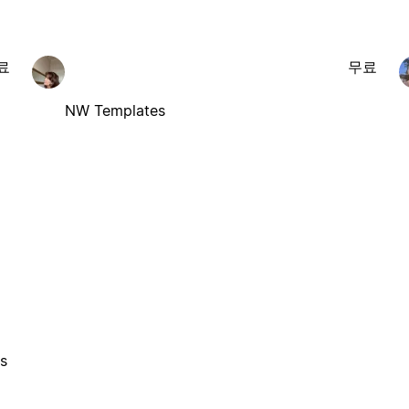
료
무료
NW Templates
es