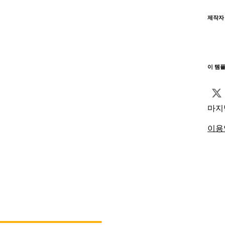
제작자
이 템
마지
이용