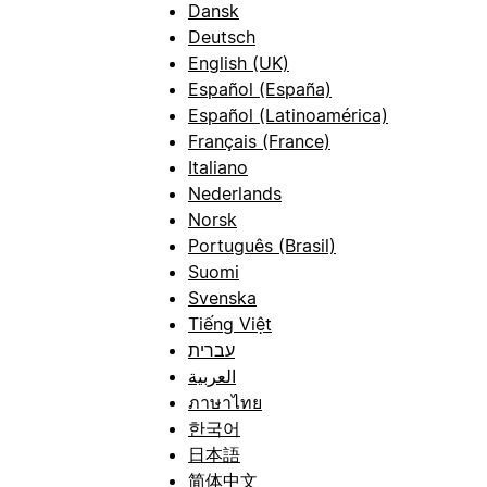
Dansk
Deutsch
English (UK)
Español (España)
Español (Latinoamérica)
Français (France)
Italiano
Nederlands
Norsk
Português (Brasil)
Suomi
Svenska
Tiếng Việt
עברית
العربية
ภาษาไทย
한국어
日本語
简体中文