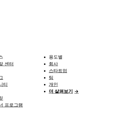
스
용도별
말 센터
회사
스타트업
그
팀
니티
개인
더 살펴보기
→
릿
너 프로그램