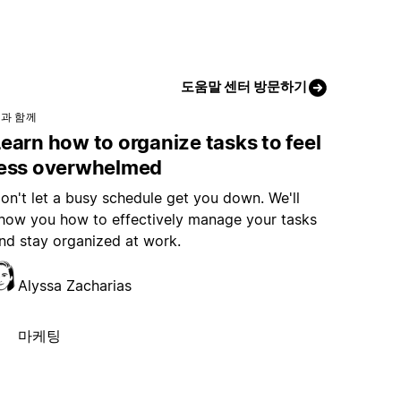
도움말 센터 방문하기
과 함께
earn how to organize tasks to feel
less overwhelmed
on't let a busy schedule get you down. We'll
how you how to effectively manage your tasks
nd stay organized at work.
Alyssa Zacharias
마케팅