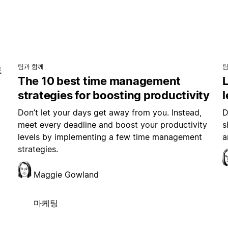
팀과 함께
팀
로
The 10 best time management
L
strategies for boosting productivity
Don’t let your days get away from you. Instead,
D
페
meet every deadline and boost your productivity
s
levels by implementing a few time management
a
strategies.
Maggie Gowland
마케팅