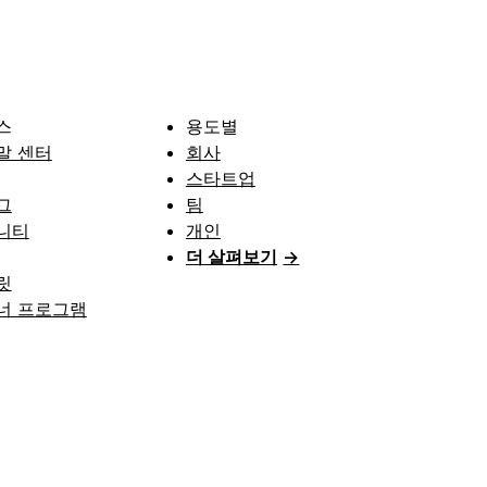
스
용도별
말 센터
회사
스타트업
그
팀
니티
개인
더 살펴보기
→
릿
너 프로그램