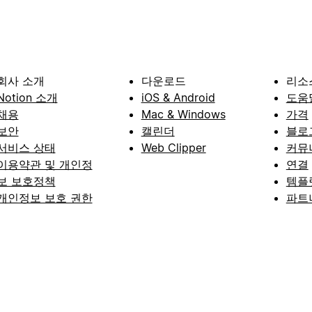
회사 소개
다운로드
리소
Notion 소개
iOS & Android
도움
채용
Mac & Windows
가격
보안
캘린더
블로
서비스 상태
Web Clipper
커뮤
이용약관 및 개인정
연결
보 보호정책
템플
개인정보 보호 권한
파트