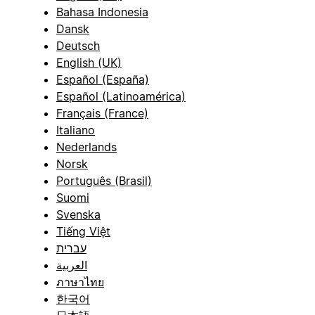
Bahasa Indonesia
Dansk
Deutsch
English (UK)
Español (España)
Español (Latinoamérica)
Français (France)
Italiano
Nederlands
Norsk
Português (Brasil)
Suomi
Svenska
Tiếng Việt
עברית
العربية
ภาษาไทย
한국어