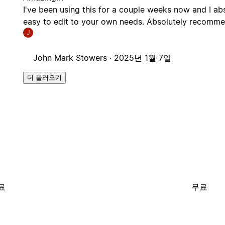
I've been using this for a couple weeks now and I abs
easy to edit to your own needs. Absolutely recomme
J
John Mark Stowers ·
2025년 1월 7일
더 불러오기
료
무료