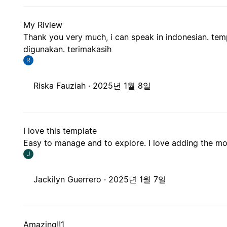
My Riview
Thank you very much, i can speak in indonesian. tem
digunakan. terimakasih
R
Riska Fauziah ·
2025년 1월 8일
I love this template
Easy to manage and to explore. I love adding the mov
J
Jackilyn Guerrero ·
2025년 1월 7일
Amazing!!1