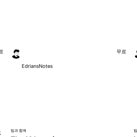
료
무료
EdriansNotes
팀과 함께
팀
로