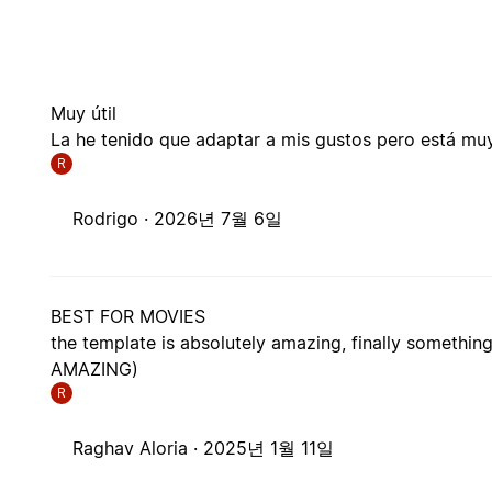
Muy útil
La he tenido que adaptar a mis gustos pero está m
R
Rodrigo ·
2026년 7월 6일
BEST FOR MOVIES
the template is absolutely amazing, finally somethi
AMAZING)
R
Raghav Aloria ·
2025년 1월 11일