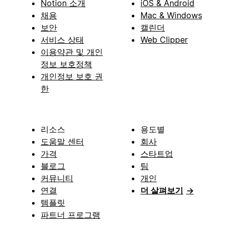
Notion 소개
iOS & Android
채용
Mac & Windows
보안
캘린더
서비스 상태
Web Clipper
이용약관 및 개인
정보 보호정책
개인정보 보호 권
한
리소스
용도별
도움말 센터
회사
가격
스타트업
블로그
팀
커뮤니티
개인
연결
더 살펴보기
→
템플릿
파트너 프로그램