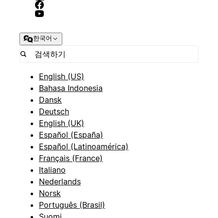
한국어
English (US)
Bahasa Indonesia
Dansk
Deutsch
English (UK)
Español (España)
Español (Latinoamérica)
Français (France)
Italiano
Nederlands
Norsk
Português (Brasil)
Suomi