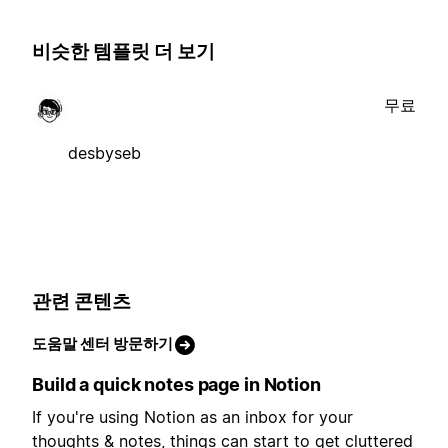
비슷한 템플릿 더 보기
무료
desbyseb
관련 콘텐츠
도움말 센터 방문하기
Build a quick notes page in Notion
If you're using Notion as an inbox for your
thoughts & notes, things can start to get cluttered