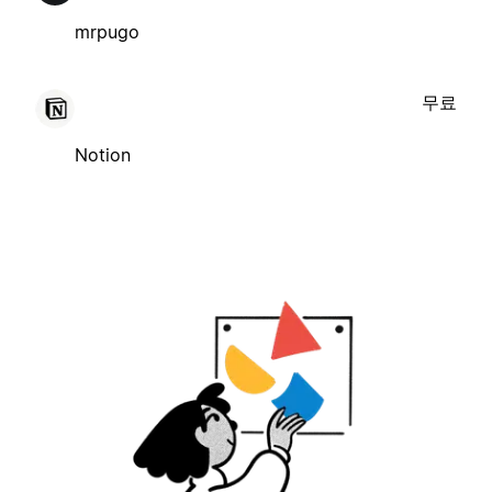
mrpugo
무료
Notion